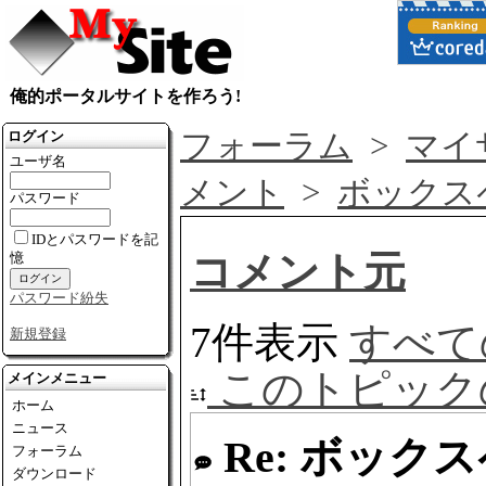
俺的ポータルサイトを作ろう!
フォーラム
>
マイ
ログイン
ユーザ名
メント
>
ボックス
パスワード
IDとパスワードを記
コメント元
憶
パスワード紛失
7件表示
すべて
新規登録
このトピック
メインメニュー
ホーム
ニュース
Re: ボック
フォーラム
ダウンロード