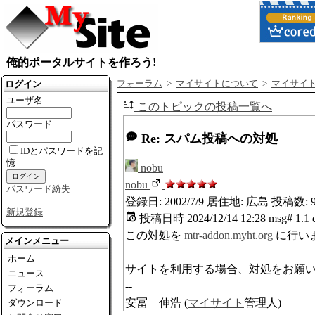
俺的ポータルサイトを作ろう!
ログイン
フォーラム
>
マイサイトについて
>
マイサイ
ユーザ名
このトピックの投稿一覧へ
パスワード
Re: スパム投稿への対処
IDとパスワードを記
憶
nobu
nobu
パスワード紛失
登録日: 2002/7/9
居住地: 広島
投稿数: 9
新規登録
投稿日時
2024/12/14 12:28
msg# 1.1
この対処を
mtr-addon.myht.org
に行い
メインメニュー
ホーム
サイトを利用する場合、対処をお願
ニュース
--
フォーラム
安冨 伸浩 (
マイサイト
管理人)
ダウンロード