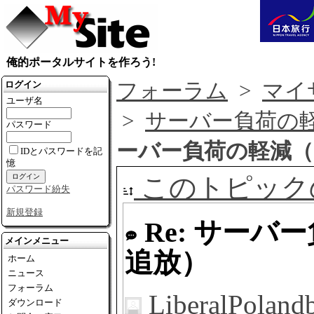
俺的ポータルサイトを作ろう!
フォーラム
>
マイ
ログイン
ユーザ名
>
サーバー負荷の
パスワード
ーバー負荷の軽減
IDとパスワードを記
憶
このトピック
パスワード紛失
新規登録
Re: サー
メインメニュー
追放）
ホーム
ニュース
フォーラム
LiberalPolandb
ダウンロード