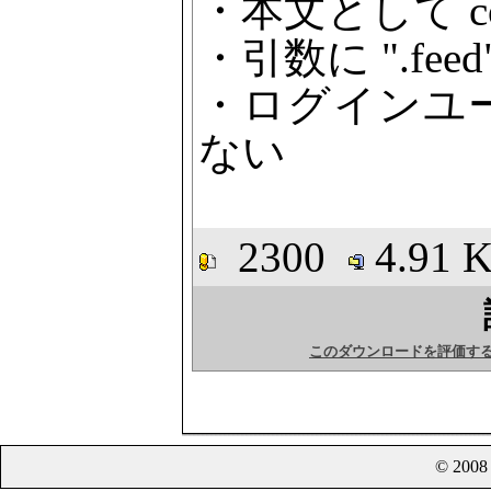
・本文として c
・引数に ".fe
・ログインユ
ない
2300
4.91
このダウンロードを評価す
© 200