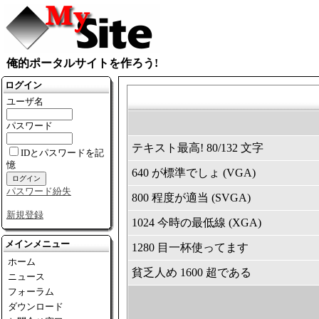
俺的ポータルサイトを作ろう!
ログイン
ユーザ名
パスワード
テキスト最高! 80/132 文字
IDとパスワードを記
憶
640 が標準でしょ (VGA)
パスワード紛失
800 程度が適当 (SVGA)
新規登録
1024 今時の最低線 (XGA)
メインメニュー
1280 目一杯使ってます
ホーム
貧乏人め 1600 超である
ニュース
フォーラム
ダウンロード