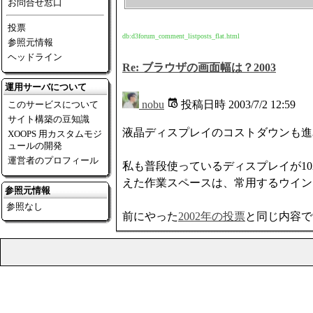
お問合せ窓口
投票
db:d3forum_comment_listposts_flat.html
参照元情報
ヘッドライン
Re: ブラウザの画面幅は？2003
運用サーバについて
nobu
投稿日時
2003/7/2 12:59
このサービスについて
サイト構築の豆知識
液晶ディスプレイのコストダウンも進
XOOPS 用カスタムモジ
ュールの開発
運営者のプロフィール
私も普段使っているディスプレイが1024
えた作業スペースは、常用するウイン
参照元情報
参照なし
前にやった
2002年の投票
と同じ内容で