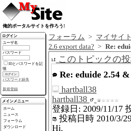
俺的ポータルサイトを作ろう!
フォーラム
>
マイサイ
ログイン
ユーザ名
2.6 export data?
>
Re: edui
パスワード
このトピックの投
IDとパスワードを記
憶
Re: eduide 2.54 & 
パスワード紛失
hartball38
新規登録
hartball38
メインメニュー
登録日: 2009/11/17
投
ホーム
ニュース
投稿日時
2010/3/2
フォーラム
Hi,
ダウンロード