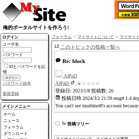
俺的ポータルサイトを作ろう!
ログイン
フォーラム
>
マイサイトについて
>
マイサイ
ユーザ名
このトピックの投稿一覧へ
パスワード
Re: block
IDとパスワードを記
憶
AlPaD
AlPaD
パスワード紛失
登録日: 2023/1/8
投稿数: 26
新規登録
投稿日時
2024/3/2 21:59
msg# 1.4
dep
You can't see msnhinet8's account because
メインメニュー
ホーム
ニュース
投稿ツリー
フォーラム
ダウンロード